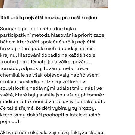
Děti určily největší hrozby pro naši krajinu
Součástí projektového dne byla i
participativní metoda hlasování a prioritizace,
během které děti společně určily největší
hrozby, které podle nich dopadají na naši
krajinu. Hlasování dopadlo na každé škole
trochu jinak. Témata jako válka, požáry,
tornádo, odpadky, továrny nebo třeba
chemikálie se však objevovaly napříč všemi
školami. Výsledky si lze vysvětlovat v
souvislosti s nedávnými událostmi u nás i ve
světě, které byly a stále jsou všudypřítomné v
médiích, a tak není divu, že ovlivňují také děti.
Je také zřejmé, že děti vybíraly ty hrozby,
které samy dokáží pochopit a intelektuálně
pojmout.
Aktivita nám ukázala zajímavý fakt, že školáci