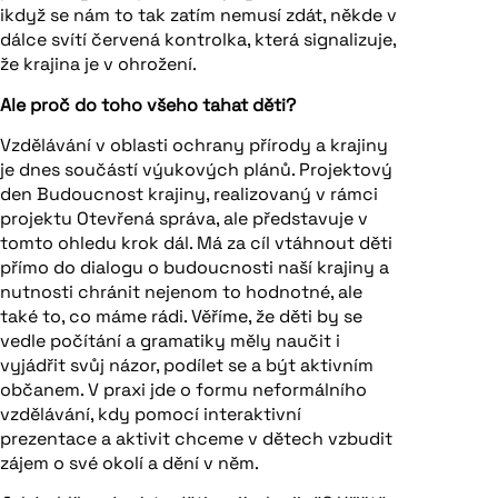
ikdyž se nám to tak zatím nemusí zdát, někde v
dálce svítí červená kontrolka, která signalizuje,
že krajina je v ohrožení.
Ale proč do toho všeho tahat děti?
Vzdělávání v oblasti ochrany přírody a krajiny
je dnes součástí výukových plánů. Projektový
den Budoucnost krajiny, realizovaný v rámci
projektu Otevřená správa, ale představuje v
tomto ohledu krok dál. Má za cíl vtáhnout děti
přímo do dialogu o budoucnosti naší krajiny a
nutnosti chránit nejenom to hodnotné, ale
také to, co máme rádi. Věříme, že děti by se
vedle počítání a gramatiky měly naučit i
vyjádřit svůj názor, podílet se a být aktivním
občanem. V praxi jde o formu neformálního
vzdělávání, kdy pomocí interaktivní
prezentace a aktivit chceme v dětech vzbudit
zájem o své okolí a dění v něm.