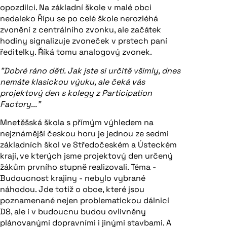
opozdilci. Na základní škole v malé obci
nedaleko Řípu se po celé škole nerozléhá
zvonění z centrálního zvonku, ale začátek
hodiny signalizuje zvoneček v prstech paní
ředitelky. Říká tomu analogový zvonek.
"Dobré ráno děti. Jak jste si určitě všimly, dnes
nemáte klasickou výuku, ale čeká vás
projektový den s kolegy z Participation
Factory..."
Mnetěšská škola s přímým výhledem na
nejznámější českou horu je jednou ze sedmi
základních škol ve Středočeském a Ústeckém
kraji, ve kterých jsme projektový den určený
žákům prvního stupně realizovali. Téma -
Budoucnost krajiny - nebylo vybrané
náhodou. Jde totiž o obce, které jsou
poznamenané nejen problematickou dálnicí
D8, ale i v budoucnu budou ovlivněny
plánovanými dopravními i jinými stavbami. A