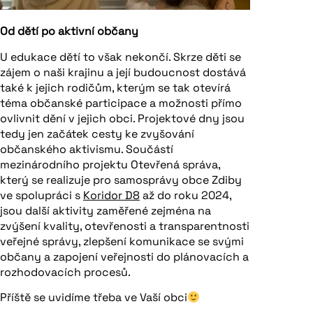
Od dětí po aktivní občany
U edukace dětí to však nekončí. Skrze děti se
zájem o naši krajinu a její budoucnost dostává
také k jejich rodičům, kterým se tak otevírá
téma občanské participace a možnosti přímo
ovlivnit dění v jejich obci. Projektové dny jsou
tedy jen začátek cesty ke zvyšování
občanského aktivismu. Součástí
mezinárodního projektu Otevřená správa,
který se realizuje pro samosprávy obce Zdiby
ve spolupráci s
Koridor D8
až do roku 2024,
jsou další aktivity zaměřené zejména na
zvýšení kvality, otevřenosti a transparentnosti
veřejné správy, zlepšení komunikace se svými
občany a zapojení veřejnosti do plánovacích a
rozhodovacích procesů.
Příště se uvidíme třeba ve Vaší obci