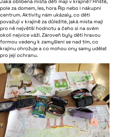
Jaká oblíbená místa děti mají v krajině? Hřiště,
pole za domem, les, hora Říp nebo i nákupní
centrum. Aktivity nám ukázaly, co děti
považují v krajině za důležité, jaká místa mají
pro ně největší hodnotu a čeho si na svém
okolí nejvíce váží. Zároveň byly děti hravou
formou vedeny k zamyšlení se nad tím, co
krajinu ohrožuje a co mohou ony samy udělat
pro její ochranu.